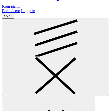
Kom igång
Boka demo
Logga in
SV